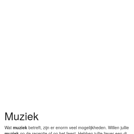
Muziek
Wat
muziek
betreft, zijn er enorm veel mogelijkheden. Willen jullie
muziek
op de receptie of op het feest. Hebben jullie liever een dj