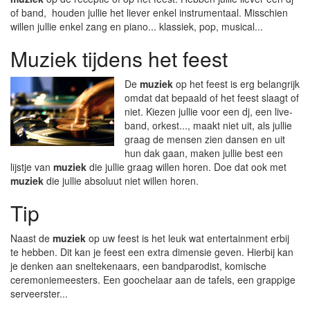
of band, houden jullie het liever enkel instrumentaal. Misschien
willen jullie enkel zang en piano... klassiek, pop, musical...
Muziek tijdens het feest
De
muziek
op het feest is erg belangrijk
omdat dat bepaald of het feest slaagt of
niet. Kiezen jullie voor een dj, een live-
band, orkest..., maakt niet uit, als jullie
graag de mensen zien dansen en uit
hun dak gaan, maken jullie best een
lijstje van
muziek
die jullie graag willen horen. Doe dat ook met
muziek
die jullie absoluut niet willen horen.
Tip
Naast de
muziek
op uw feest is het leuk wat entertainment erbij
te hebben. Dit kan je feest een extra dimensie geven. Hierbij kan
je denken aan sneltekenaars, een bandparodist, komische
ceremoniemeesters. Een goochelaar aan de tafels, een grappige
serveerster...