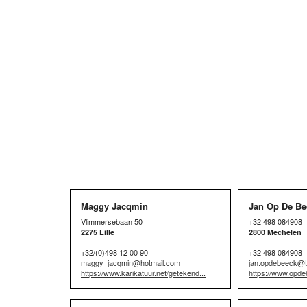
Maggy Jacqmin
Jan Op De Be
Vlimmersebaan 50
+32 498 084908
2275 Lille
2800 Mechelen
+32/(0)498 12 00 90
+32 498 084908
maggy_jacqmin@hotmail.com
jan.opdebeeck@t
https://www.karikatuur.net/getekend...
https://www.opd