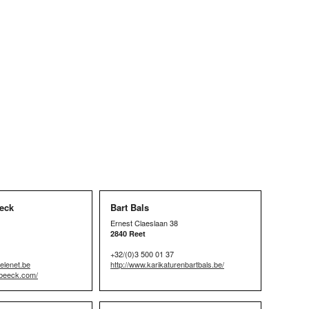
eck
Bart Bals
Ernest Claeslaan 38
2840 Reet
+32/(0)3 500 01 37
elenet.be
http://www.karikaturenbartbals.be/
ebeeck.com/