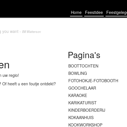
Home
Feestidee
Feestgele
ng you want -
Bill Watterson
Pagina's
ten
BOOTTOCHTEN
BOWLING
in uw regio!
FOTOHOKJE-FOTOBOOTH
t?
Of heeft u een foutje ontdekt?
GOOCHELAAR
KARAOKE
KARIKATURIST
KINDERBOERDERIJ
KOKAANHUIS
KOOKWORKSHOP