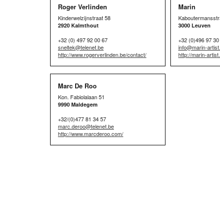
Roger Verlinden
Marin
Kinderwelzijnstraat 58
Kaboutermansstr
2920 Kalmthout
3000 Leuven
+32 (0) 497 92 00 67
+32 (0)496 97 30
sneltek@telenet.be
info@marin-artis
http://www.rogerverlinden.be/contact/
http://marin-artis
Marc De Roo
Kon. Fabiolalaan 51
9990 Maldegem
+32/(0)477 81 34 57
marc.deroo@telenet.be
http://www.marcderoo.com/