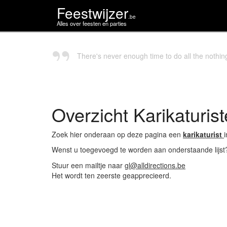
Feestwijzer
.be
Alles over feesten en parties
There's never enough time to do all the nothi
Overzicht Karikaturis
Zoek hier onderaan op deze pagina een
karikaturist
Wenst u toegevoegd te worden aan onderstaande lijs
Stuur een mailtje naar
gl@alldirections.be
Het wordt ten zeerste geapprecieerd.