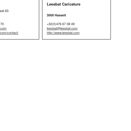
Leesbat Caricature
aat 63
3500 Hasselt
 70
+32(0)476 67 08 49
t.com
leesbat@leesbat.com
t.com/contact/
http://www.leesbat.com