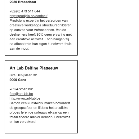
2930 Brasschaat
+32/(0) 473 511 644
http://prodigio.be/contact/
Prodigio is expert in het verzorgen van
creatieve workshops structuurschilderen
op canvas voor volwassenen. Van de
deelnemers heeft 95% geen ervaring met
een creatieve activiteit. Toch hangen zij
na afloop trots hun eigen kunstwerk thuis
aan de muur.
Art Lab Delfine Platteeuw
Sint-Denijslaan 32
9000 Gent
+32/472515152
fien@art-lab.be
http://www.art-lab.be
Samen een kunstwerk maken bevordert
de groepssfeer en tijdens het artistieke
proces leren de collega’s elkaar op een
totaal andere manier kennen. Creativiteit
en fun verzekerd.