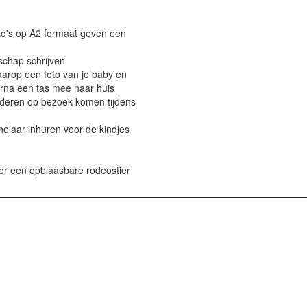
oto's op A2 formaat geven een
schap schrijven
aarop een foto van je baby en
aarna een tas mee naar huis
inderen op bezoek komen tijdens
helaar inhuren voor de kindjes
l
or een opblaasbare rodeostier