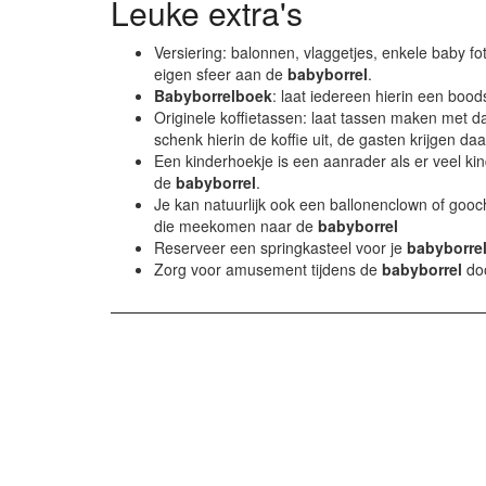
Leuke extra's
Versiering: balonnen, vlaggetjes, enkele baby f
eigen sfeer aan de
babyborrel
.
Babyborrelboek
: laat iedereen hierin een bood
Originele koffietassen: laat tassen maken met d
schenk hierin de koffie uit, de gasten krijgen d
Een kinderhoekje is een aanrader als er veel k
de
babyborrel
.
Je kan natuurlijk ook een ballonenclown of gooc
die meekomen naar de
babyborrel
Reserveer een springkasteel voor je
babyborre
Zorg voor amusement tijdens de
babyborrel
do