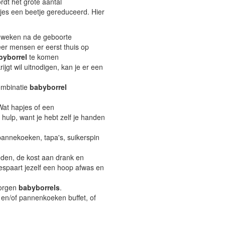
rdt het grote aantal
s een beetje gereduceerd. Hier
 weken na de geboorte
er mensen er eerst thuis op
byborrel
te komen
ijgt wil uitnodigen, kan je er een
combinatie
babyborrel
 Wat hapjes of een
 hulp, want je hebt zelf je handen
 pannekoeken, tapa's, suikerspin
eden, de kost aan drank en
bespaart jezelf een hoop afwas en
zorgen
babyborrels
.
 en/of pannenkoeken buffet, of