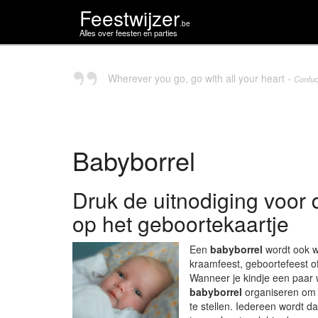
Feestwijzer
.be
Alles over feesten en parties
Wherever you go, go with all your heart -
Confuc
Babyborrel
Druk de uitnodiging voor 
op het geboortekaartje
Een
babyborrel
wordt ook 
kraamfeest, geboortefeest 
Wanneer je kindje een paar 
babyborrel
organiseren om 
te stellen. Iedereen wordt d