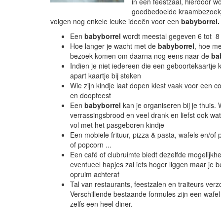
in een feestzaal, hierdoor wo
goedbedoelde kraambezoekje
volgen nog enkele leuke ideeën voor een
babyborrel.
Een
babyborrel
wordt meestal gegeven 6 tot 8
Hoe langer je wacht met de
babyborrel
, hoe me
bezoek komen om daarna nog eens naar de
ba
Indien je niet iedereen die een geboortekaartje kr
apart kaartje bij steken
Wie zijn kindje laat dopen kiest vaak voor een 
en doopfeest
Een
babyborrel
kan je organiseren bij je thuis.
verrassingsbrood en veel drank en liefst ook wat
vol met het pasgeboren kindje
Een mobiele frituur, pizza & pasta, wafels en/of
of popcorn ...
Een café of clubruimte biedt dezelfde mogelijkh
eventueel hapjes zal iets hoger liggen maar je 
opruim achteraf
Tal van restaurants, feestzalen en traiteurs ver
Verschillende bestaande formules zijn een wafel
zelfs een heel diner.