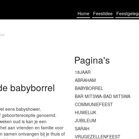
Home
Feestidee
Feestgele
ius
Pagina's
18JAAR
ABRAHAM
de babyborrel
BABYBORREL
BAR MITSWA-BAD MITSWA
COMMUNIEFEEST
wel eens babyshower,
HUWELIJK
of geboortereceptie genoemd.
JUBILEUM
weken oud is kan je een
het aan vrienden en familie voor
SARAH
an samen ontvangen bij je thuis of
VRIJGEZELLENFEEST