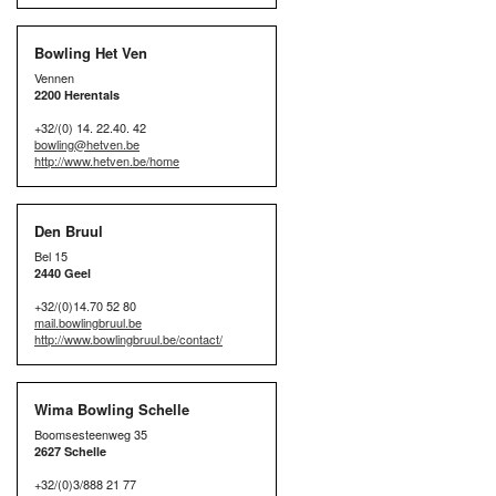
Bowling Het Ven
Vennen
2200 Herentals
+32/(0) 14. 22.40. 42
bowling@hetven.be
http://www.hetven.be/home
Den Bruul
Bel 15
2440 Geel
+32/(0)14.70 52 80
mail.bowlingbruul.be
http://www.bowlingbruul.be/contact/
Wima Bowling Schelle
Boomsesteenweg 35
2627 Schelle
+32/(0)3/888 21 77