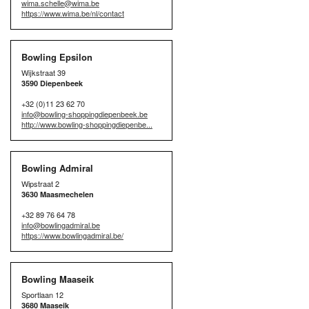
wima.schelle@wima.be
https://www.wima.be/nl/contact
Bowling Epsilon
Wijkstraat 39
3590 Diepenbeek
+32 (0)11 23 62 70
info@bowling-shoppingdiepenbeek.be
http://www.bowling-shoppingdiepenbe...
Bowling Admiral
Wipstraat 2
3630 Maasmechelen
+32 89 76 64 78
info@bowlingadmiral.be
https://www.bowlingadmiral.be/
Bowling Maaseik
Sportlaan 12
3680 Maaseik