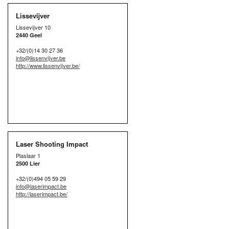
Lissevijver
Lissevijver 10
2440 Geel
+32/(0)14 30 27 36
info@lissenvijver.be
http://www.lissenvijver.be/
Laser Shooting Impact
Plaslaar 1
2500 Lier
+32/(0)494 05 59 29
info@laserimpact.be
http://laserimpact.be/