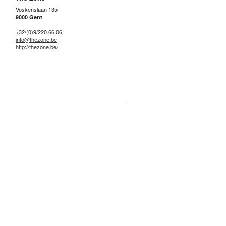
Voskenslaan 135
9000 Gent
+32/(0)9/220.66.06
info@thezone.be
http://thezone.be/