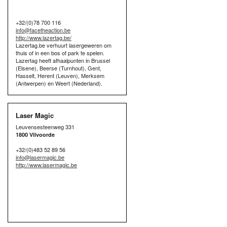
+32/(0)78 700 116
info@facetheaction.be
http://www.lazertag.be/
Lazertag.be verhuurt lasergeweren om
thuis of in een bos of park te spelen.
Lazertag heeft afhaalpunten in Brussel
(Elsene), Beerse (Turnhout), Gent,
Hasselt, Herent (Leuven), Merksem
(Antwerpen) en Weert (Nederland).
Laser Magic
Leuvensesteenweg 331
1800 Vilvoorde
+32/(0)483 52 89 56
info@lasermagic.be
http://www.lasermagic.be