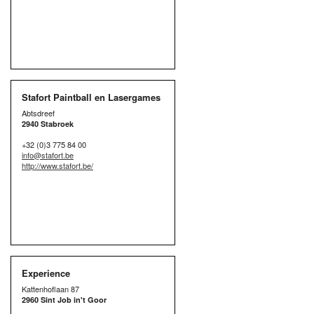
Stafort Paintball en Lasergames
Abtsdreef
2940 Stabroek
+32 (0)3 775 84 00
info@stafort.be
http://www.stafort.be/
Experience
Kattenhoflaan 87
2960 Sint Job in't Goor