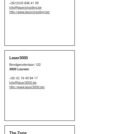
+32/(0)03 636 41 35
info@lasershooting.be
http://www.lasershooting.be/
Laser3000
Bondgenotenlaan 122
3000 Leuven
+32 (0) 16 43 84 17
info@laser3000.be
http://www.laser3000.be/
The Zone