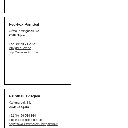
Red-Fox Paintbal
Grote Puttingbaan 8 a
2560 Nijlen
+32 (0)475 71 22 37
info@red-fox.be
http://www.red-fox.be/
Paintball Edegem
Kattenbroek 14,
2650 Edegem
+32 (0)486 524 920
info@paintballedegem.be
http://www.kattenbroek.be/paintball/